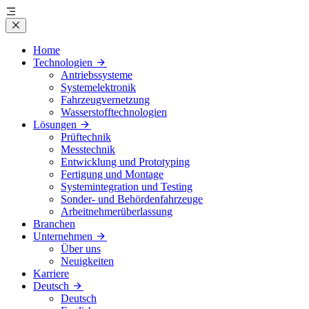
Home
Technologien
Antriebssysteme
Systemelektronik
Fahrzeugvernetzung
Wasserstofftechnologien
Lösungen
Prüftechnik
Messtechnik
Entwicklung und Prototyping
Fertigung und Montage
Systemintegration und Testing
Sonder- und Behördenfahrzeuge
Arbeitnehmerüberlassung
Branchen
Unternehmen
Über uns
Neuigkeiten
Karriere
Deutsch
Deutsch