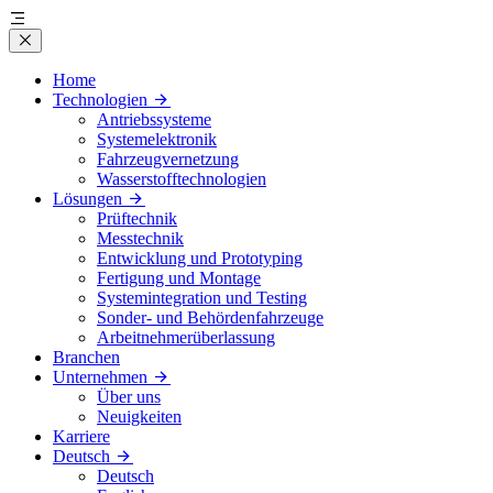
Home
Technologien
Antriebssysteme
Systemelektronik
Fahrzeugvernetzung
Wasserstofftechnologien
Lösungen
Prüftechnik
Messtechnik
Entwicklung und Prototyping
Fertigung und Montage
Systemintegration und Testing
Sonder- und Behördenfahrzeuge
Arbeitnehmerüberlassung
Branchen
Unternehmen
Über uns
Neuigkeiten
Karriere
Deutsch
Deutsch